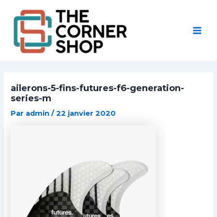
Aller
Post
Mai
au
navigation
Men
contenu
ailerons-5-fins-futures-f6-generation-
series-m
Par
admin
/
22 janvier 2020