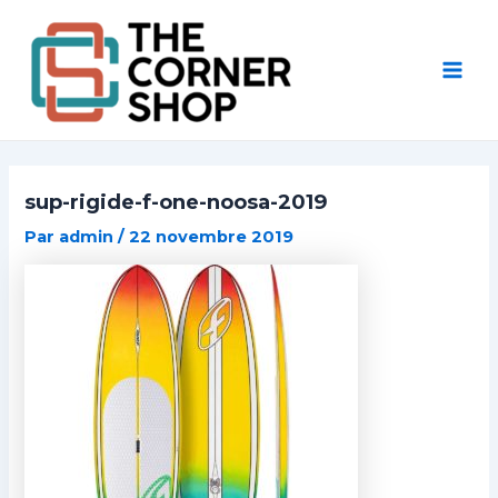
Aller
Post
Mai
au
navigation
Men
contenu
sup-rigide-f-one-noosa-2019
Par
admin
/
22 novembre 2019