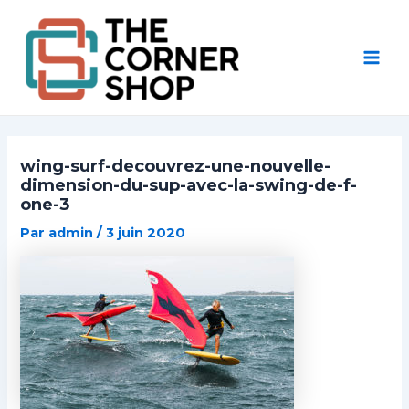
Aller
Post
Mai
au
navigation
Men
contenu
wing-surf-decouvrez-une-nouvelle-
dimension-du-sup-avec-la-swing-de-f-
one-3
Par
admin
/
3 juin 2020