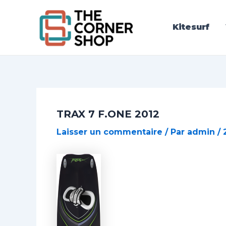
Aller
Post
au
navigation
Kitesurf
contenu
TRAX 7 F.ONE 2012
Laisser un commentaire
/ Par
admin
/