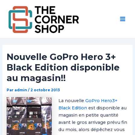
Aller
Post
Mai
au
navigation
Men
contenu
Nouvelle GoPro Hero 3+
Black Edition disponible
au magasin!!
Par
admin
/
2 octobre 2013
La nouvelle
GoPro Hero3+
Black Edition
est disponible au
magasin en petite quantité
avant le gros arrivage prévu fin
du mois, alors dépêchez vous