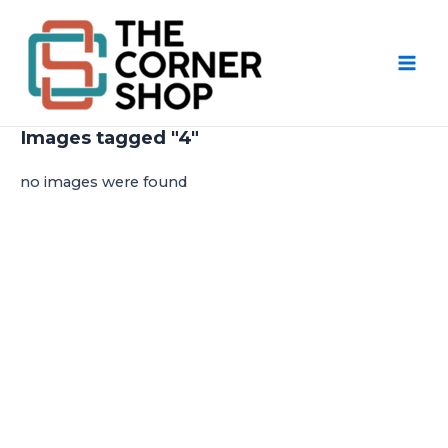
Aller
Mai
au
Men
contenu
Images tagged "4"
no images were found