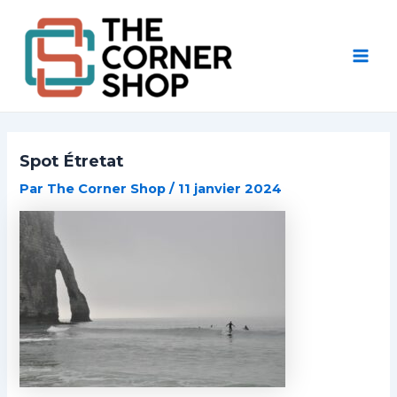
Aller
Post
Mai
au
navigation
Men
contenu
Spot Étretat
Par
The Corner Shop
/
11 janvier 2024