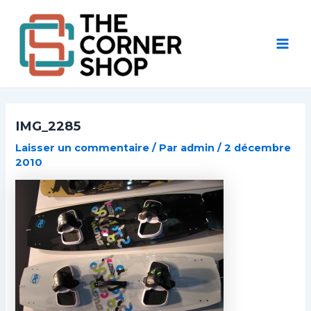
Aller
Post
Mai
au
navigation
Men
contenu
IMG_2285
Laisser un commentaire
/ Par
admin
/
2 décembre
2010