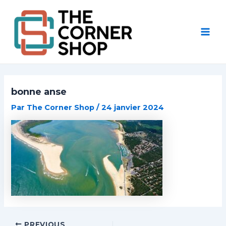
Aller
Post
Mai
au
navigation
Men
contenu
bonne anse
Par
The Corner Shop
/
24 janvier 2024
PREVIOUS