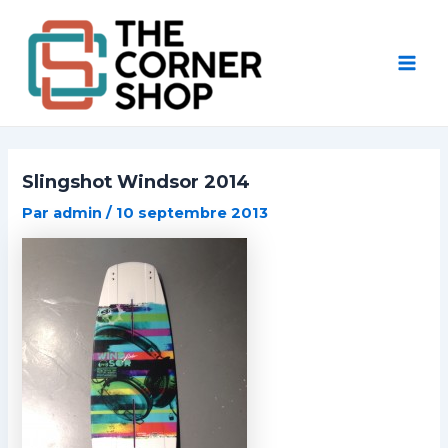
Aller
Post
Mai
au
navigation
Men
contenu
Slingshot Windsor 2014
Par
admin
/
10 septembre 2013