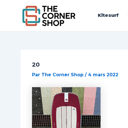
Aller
Post
au
navigation
Kitesurf
contenu
20
Par
The Corner Shop
/
4 mars 2022