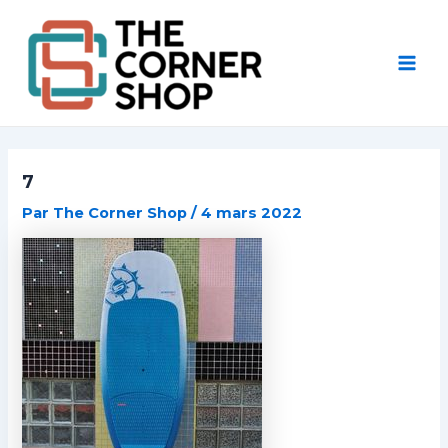
Aller
Post
Mai
au
navigation
Men
contenu
7
Par
The Corner Shop
/
4 mars 2022