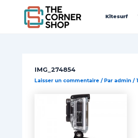
Aller
Post
au
navigation
Kitesurf
contenu
IMG_274854
Laisser un commentaire
/ Par
admin
/